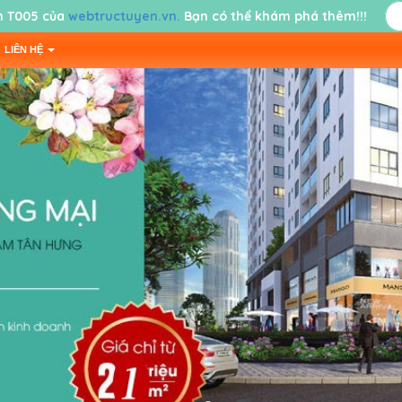
 T005 của
webtructuyen.vn.
Bạn có thể khám phá thêm!!!
LIÊN HỆ