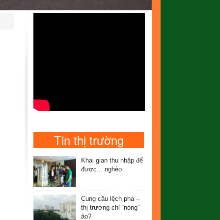
Tin thị trường
Khai gian thu nhập để
được... nghèo
Cung cầu lệch pha –
thị trường chỉ “nóng”
ảo?