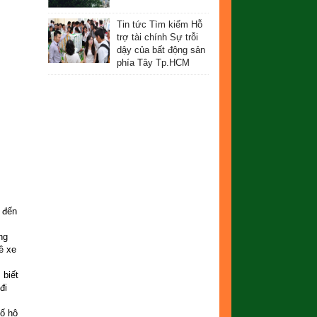
Tin tức Tìm kiếm Hỗ
trợ tài chính Sự trỗi
dậy của bất động sản
phía Tây Tp.HCM
 đến
ng
ê xe
 biết
đi
ố hộ