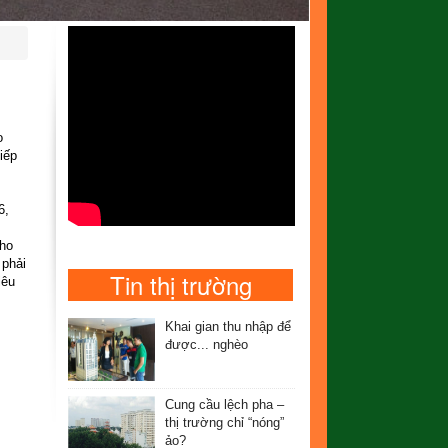
o
iếp
6,
cho
 phải
Tin thị trường
iêu
Khai gian thu nhập để
được... nghèo
Cung cầu lệch pha –
thị trường chỉ “nóng”
ảo?