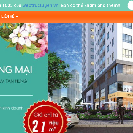
 T005 của
webtructuyen.vn.
Bạn có thể khám phá thêm!!!
LIÊN HỆ