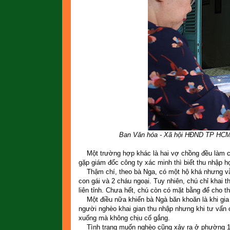
Ban Văn hóa - Xã hội HĐND TP HCM k
Một trường hợp khác là hai vợ chồng đều làm côn
gặp giám đốc công ty xác minh thì biết thu nhập h
Thậm chí, theo bà Nga, có một hộ khá nhưng 
con gái và 2 cháu ngoại. Tuy nhiên, chú chỉ khai 
liên tỉnh. Chưa hết, chú còn có mặt bằng để cho t
Một điều nữa khiến bà Ngà băn khoăn là khi gia đi
người nghèo khai gian thu nhập nhưng khi tư vấn c
xuống mà không chịu cố gắng.
Tình trạng muốn nghèo cũng xảy ra ở phường 15,