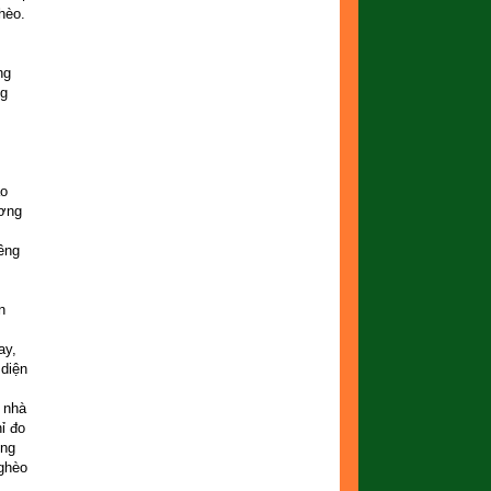
hèo.
ng
ng
ạo
ương
,
êng
n
ay,
 diện
 nhà
ỉ đo
ởng
nghèo