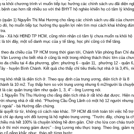
 ra khỏi chương trình vì muốn tiếp tục hưởng các chính sách ưu đãi diện ng
 bệnh cao hơn rất nhiều so với thẻ BHYT hộ nghèo khiến họ có tâm lý không
quận 1) Nguyễn Thị Mai Hương cho rằng các chính sách ưu đãi của chươ
 Do đó, họ muốn tiếp tục hưởng thụ quyền lợi nên tìm mọi cách khai không đú
tra.
a - Xã hội HĐND TP HCM, cũng nhìn nhận có tâm lý chưa muốn ra khỏi hộ
 là tới đây, một số danh mục của y tế tăng, học phí cũng có thể tăng.
heo đa chiều của TP HCM trong thời gian tới, Chánh Văn phòng Ban Chỉ đ
Văn Lương cho biết nhà ở cũng là một trong những thách thức lớn của ch
èo đa chiều tại 4 địa phương, gồm: phường 6 - quận 11, phường 12 - quận 6
 - huyện Bình Chánh. Kết quả cho thấy chỉ tiêu thiếu hụt nhà ở là 3,4%, ri
 khó nhất là diện tích ở. Theo quy định của trung ương, diện tích ở là 8
 thành là 10 m2. Tuy thấp hơn so với trung ương nhưng 6 m2/người là chuyệ
 là các quận trung tâm như quận 1, 3, 4” - ông Lương nói.
Nguyễn Thị Thu Hường cho rằng diện tích nhà ở rất khó đạt được. Hiện n
người nhưng nhà ở rất nhỏ. “Phường Cầu Ông Lãnh có một hộ 12 người nhưng
ửi ngoài” - bà Hường dẫn chứng.
ải quyết từ từ, không có cách nào khác. TP HCM đã tính toán tới việc hỗ trợ
 chỉ áp dụng với đối tượng là hộ nghèo trung ương. “Trước đây, chúng ta ch
chiều mà hết 100% là chuyện không hề đơn giản. Chờ cho lứa con cháu trư
nhà ở thì mới mong giảm được” - ông Lương nêu thực trạng. Theo ông, giảm 
ẫn cố gắng khắc phục, tháo gỡ từng bước.