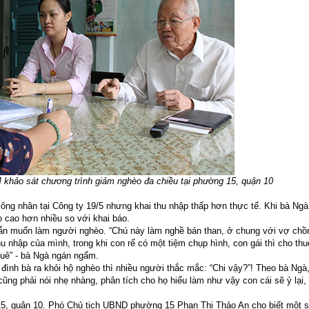
hảo sát chương trình giảm nghèo đa chiều tại phường 15, quận 10
g nhân tại Công ty 19/5 nhưng khai thu nhập thấp hơn thực tế. Khi bà Ngà
ọ cao hơn nhiều so với khai báo.
vẫn muốn làm người nghèo. “Chú này làm nghề bán than, ở chung với vợ chồ
thu nhập của mình, trong khi con rể có một tiệm chụp hình, con gái thì cho thu
huê” - bà Ngà ngán ngẩm.
̀nh bà ra khỏi hộ nghèo thì nhiều người thắc mắc: “Chi vậy?”! Theo bà Ngà,
ũng phải nói nhẹ nhàng, phân tích cho họ hiểu làm như vậy con cái sẽ ỷ lại, 
 quận 10. Phó Chủ tịch UBND phường 15 Phan Thị Thảo An cho biết một s