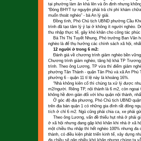
tại phường làm ăn khá lên và ổn định nhưng không
“Đóng BHYT tự nguyện phải trả chi phí khám chữa
muốn thoát nghèo” - bà An lý giải.
Đồng tình, Phó Chủ tịch UBND phường Cầu Kho (
trình đã tạo tâm lý ỷ lại ở không ít người nghèo.
thu nhập thực tế, gây khó khăn cho công tác phúc 
Bà Thi Thị Tuyết Nhung, Phó trưởng Ban Văn hó
nghèo là để thụ hưởng các chính sách xã hội, nhất
12 người ở trong 6 m2:
Đánh giá về chương trình giảm nghèo bền vững t
Chương trình giảm nghèo, tăng hộ khá TP Trương 
trình. Theo ông Lương, TP vừa thí điểm giảm ngh
phường Tân Thành - quận Tân Phú và xã An Phú Tây
phường 6 - quận 11 tỉ lệ này là khoảng 16%.
“Nhà không kiên cố thì chúng ta xử lý được nhưng
m2/người. Riêng TP, nội thành là 6 m2, còn ngoại
không hề đơn giản đối với khu quận nội thành, nhất
Ở góc độ địa phương, Phó Chủ tịch UBND quận 1 
trên địa bàn quận 1 có những gia đình rất đông 
tích ở chỉ 6 m2. Ngủ cũng phải chia ca, xe phải g
Theo ông Lương, vấn đề thiếu hụt nhà ở phải gi
ở xã hội nhưng đang gặp khó khăn khi nhà ở xã hội
một chiều thu nhập thì hết nghèo 100% nhưng đa 
thành, có điều kiện phát triển kinh tế, xây dựng 
đa chiều sẽ gặp nhiều khó khăn nhưng chúng ta v