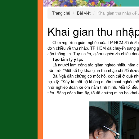
Trang chủ
Bài viết
Khai gian thu nhập để 
Khai gian thu nhập
Chương trình giảm nghèo của TP HCM đã đi được
đơn chiều về thu nhập, TP HCM đã chuyển sang giả
cận thông tin. Tuy nhiên, giảm nghèo đa chiều đan
Tạo tâm lý ỷ lại:
Là người làm công tác giảm nghèo nhiều năm củ
trăn trở: “Một số hộ khai gian thu nhập chỉ để đượ
Bà Ngà dẫn chứng có một hộ, con cái ở quê nhưng
hợp lý. “Đây là một hộ không muốn thoát nghèo nên
nhờ nghiệp đoàn xe ôm nắm tình hình. Mỗi tối đ
tiền. Bằng cách làm ấy, tổ đã chứng minh họ khai 