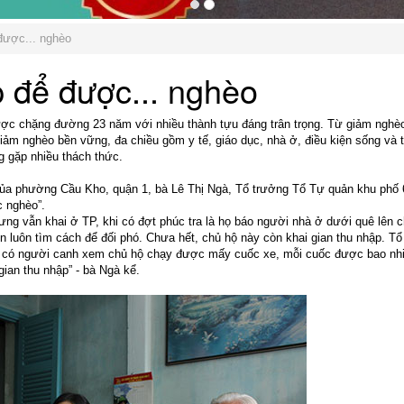
được... nghèo
 để được... nghèo
 chặng đường 23 năm với nhiều thành tựu đáng trân trọng. Từ giảm nghè
m nghèo bền vững, đa chiều gồm y tế, giáo dục, nhà ở, điều kiện sống và t
g gặp nhiều thách thức.
a phường Cầu Kho, quận 1, bà Lê Thị Ngà, Tổ trưởng Tổ Tự quản khu phố 
c nghèo”.
 vẫn khai ở TP, khi có đợt phúc tra là họ báo người nhà ở dưới quê lên 
 luôn tìm cách để đối phó. Chưa hết, chủ hộ này còn khai gian thu nhập. Tổ
ều có người canh xem chủ hộ chạy được mấy cuốc xe, mỗi cuốc được bao nh
gian thu nhập” - bà Ngà kể.