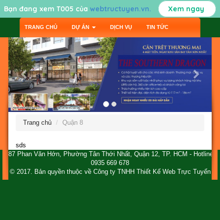
Bạn đang xem T005 của
webtructuyen.vn.
Xem ngay
TRANG CHỦ
DỰ ÁN
DỊCH VỤ
TIN TỨC
LIÊN HỆ
Trang chủ
Quận 8
sds
287 Phan Văn Hớn, Phường Tân Thới Nhất, Quận 12, TP. HCM - Hotline:
0935 669 678
© 2017. Bản quyền thuộc về
Công ty TNHH Thiết Kế Web Trực Tuyến