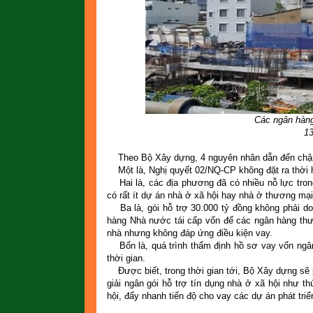
Các ngân hàng
13
Theo Bộ Xây dựng, 4 nguyên nhân dẫn đến chậm gi
Một là, Nghị quyết 02/NQ-CP không đặt ra thời hạn
Hai là, các địa phương đã có nhiều nỗ lực trong
có rất ít dự án nhà ở xã hội hay nhà ở thương mại
Ba là, gói hỗ trợ 30.000 tỷ đồng không phải do
hàng Nhà nước tái cấp vốn để các ngân hàng th
nhà nhưng không đáp ứng điều kiện vay.
Bốn là, quá trình thẩm định hồ sơ vay vốn ngân
thời gian.
Được biết, trong thời gian tới, Bộ Xây dựng sẽ p
giải ngân gói hỗ trợ tín dụng nhà ở xã hội như 
hội, đẩy nhanh tiến độ cho vay các dự án phát triển