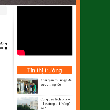
 đồng
tượng
Tin thị trường
Khai gian thu nhập để
được... nghèo
Cung cầu lệch pha –
thị trường chỉ “nóng”
ảo?