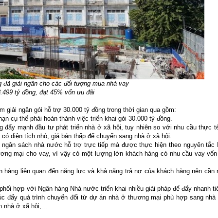
 đã giải ngân cho các đối tượng mua nhà vay
.499 tỷ đồng, đạt 45% vốn ưu đãi
ải ngân gói hỗ trợ 30.000 tỷ đồng trong thời gian qua gồm:
 cụ thể phải hoàn thành việc triển khai gói 30.000 tỷ đồng.
 đẩy mạnh đầu tư phát triển nhà ở xã hội, tuy nhiên so với nhu cầu thực t
 có diện tích nhỏ, giá bán thấp để chuyển sang nhà ở xã hội.
 ngân sách nhà nước hỗ trợ trực tiếp mà được thực hiện theo nguyên tắc
ương mại cho vay, vì vậy có một lượng lớn khách hàng có nhu cầu vay vố
 hàng liên quan đến năng lực và khả năng trả nợ của khách hàng nên cần 
hối hợp với Ngân hàng Nhà nước triển khai nhiều giải pháp để đẩy nhanh ti
thúc đẩy quá trình chuyển đổi từ dự án nhà ở thương mại phù hợp sang nhà
 nhà ở xã hội,...