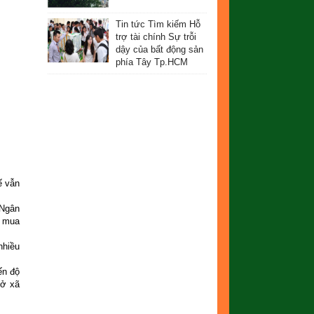
Tin tức Tìm kiếm Hỗ
trợ tài chính Sự trỗi
dậy của bất động sản
phía Tây Tp.HCM
ế vẫn
 Ngân
n mua
nhiều
ến độ
 ở xã