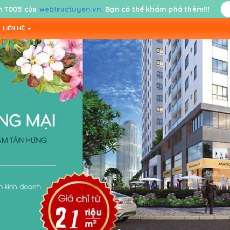
 T005 của
webtructuyen.vn.
Bạn có thể khám phá thêm!!!
LIÊN HỆ